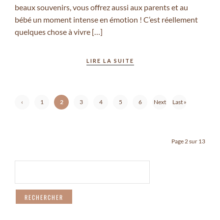
beaux souvenirs, vous offrez aussi aux parents et au
bébé un moment intense en émotion ! C’est réellement
quelques chose à vivre […]
LIRE LA SUITE
‹
1
2
3
4
5
6
Next
Last »
Previ
›
ous
Page 2 sur 13
RECHERCHER :